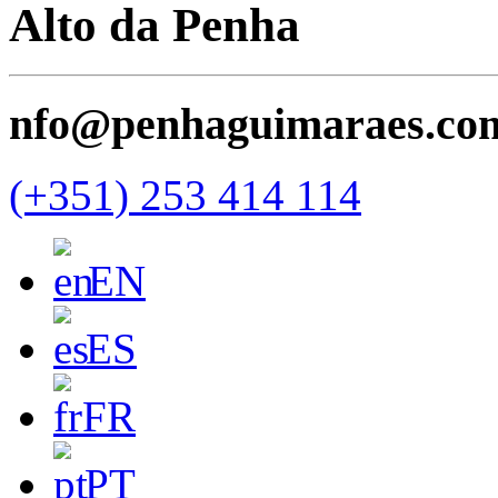
Alto da Penha
nfo@penhaguimaraes.co
(+351) 253 414 114
EN
ES
FR
PT